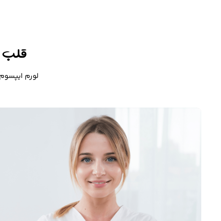
قلب ه
لورم ایپسوم 