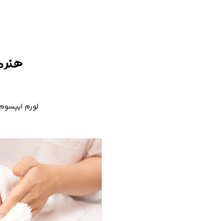
هنر م
لورم ایپسوم 