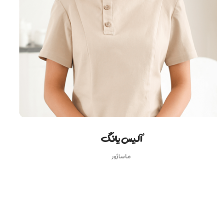
آلیس یانگ
ماساژور